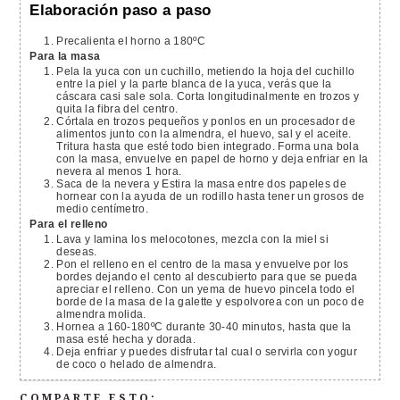
Elaboración paso a paso
Precalienta el horno a 180ºC
Para la masa
Pela la yuca con un cuchillo, metiendo la hoja del cuchillo
entre la piel y la parte blanca de la yuca, verás que la
cáscara casi sale sola. Corta longitudinalmente en trozos y
quita la fibra del centro.
Córtala en trozos pequeños y ponlos en un procesador de
alimentos junto con la almendra, el huevo, sal y el aceite.
Tritura hasta que esté todo bien integrado. Forma una bola
con la masa, envuelve en papel de horno y deja enfriar en la
nevera al menos 1 hora.
Saca de la nevera y Estira la masa entre dos papeles de
hornear con la ayuda de un rodillo hasta tener un grosos de
medio centímetro.
Para el relleno
Lava y lamina los melocotones, mezcla con la miel si
deseas.
Pon el relleno en el centro de la masa y envuelve por los
bordes dejando el cento al descubierto para que se pueda
apreciar el relleno. Con un yema de huevo pincela todo el
borde de la masa de la galette y espolvorea con un poco de
almendra molida.
Hornea a 160-180ºC durante 30-40 minutos, hasta que la
masa esté hecha y dorada.
Deja enfriar y puedes disfrutar tal cual o servirla con yogur
de coco o helado de almendra.
COMPARTE ESTO: