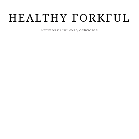
Skip
to
HEALTHY FORKFUL
main
Recetas nutritivas y deliciosas
content